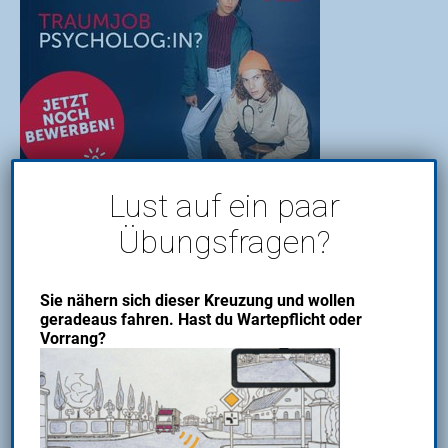
Lust auf ein paar
Übungsfragen?
Diese Werbefläche buchen
Sie nähern sich dieser Kreuzung und wollen
geradeaus fahren. Hast du Wartepflicht oder
Vorrang?
Sie sehen gerade einen Platzhalterinhalt von
Standard
.
Um auf den eigentlichen Inhalt zuzugreifen, klicken Sie auf
den Button unten. Bitte beachten Sie, dass dabei Daten an
Drittanbieter weitergegeben werden.