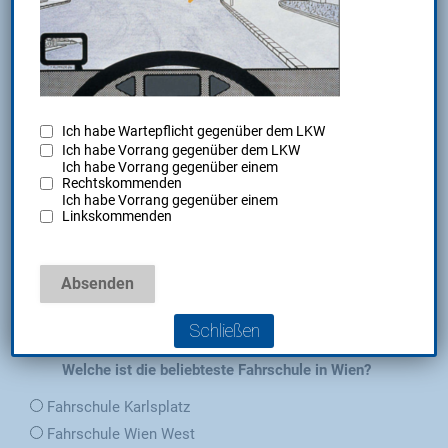
Inhalt entsperren
Weitere Informationen
Sie sehen gerade einen Platzhalterinhalt von
Standard
.
Um auf den eigentlichen Inhalt zuzugreifen, klicken Sie auf
den Button unten. Bitte beachten Sie, dass dabei Daten an
Ich habe Wartepflicht gegenüber dem LKW
Drittanbieter weitergegeben werden.
Ich habe Vorrang gegenüber dem LKW
Ich habe Vorrang gegenüber einem
Rechtskommenden
Inhalt entsperren
Ich habe Vorrang gegenüber einem
Linkskommenden
Weitere Informationen
Umfrage
Schließen
Welche ist die beliebteste Fahrschule in Wien?
Fahrschule Karlsplatz
Fahrschule Wien West